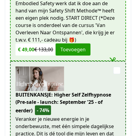
Embodied Safety werk dat ik doe aan de
hand van mijn Safety Shift Methode™ heeft
een eigen plek nodig. START DIRECT (*Deze
course is onderdeel van de cursus 'Van
Overleven Naar Ontspannen', die krijg je er
t.w.v. € 111,- cadeau bij 🎁)
€ 49,00
€ 133,00
Toevoegen
BUITENKANSJE: Higher Self Zelfhypnose
(Pre-sale - launch: September '25 - of
- 74%
eerder)
Veranker je nieuwe energie in je
onderbewuste, met één simpele dagelijkse
practice. Dit is dé tool die mijn leven en dat