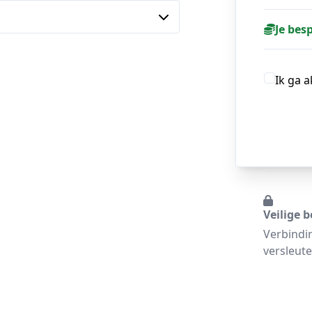
Je bes
Ik ga 
Veilige b
Verbindi
versleute