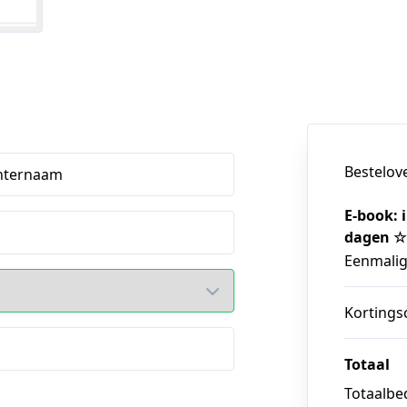
Bestelov
hternaam
E-book: 
dagen ☆
Eenmali
Kortings
Totaal
Totaalbed