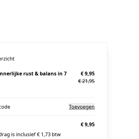
erzicht
innerlijke rust & balans in 7
€ 9,95
€ 21,95
g
code
Toevoegen
€ 9,95
rag is inclusief € 1,73 btw