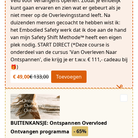
Veld voor verlangens openen. Zodat je eindelijk
kunt gaan ervaren en zien wat er gebeurt als je
niet meer op de Overlevingsstand leeft. Na
duizenden mensen gecoacht te hebben wist ik:
het Embodied Safety werk dat ik doe aan de hand
van mijn Safety Shift Methode™ heeft een eigen
plek nodig. START DIRECT (*Deze course is
onderdeel van de cursus 'Van Overleven Naar
Ontspannen', die krijg je er t.w.v. € 111,- cadeau bij
🎁)
€ 49,00
€ 133,00
Toevoegen
BUITENKANSJE: Ontspannen Overvloed
- 65%
Ontvangen programma