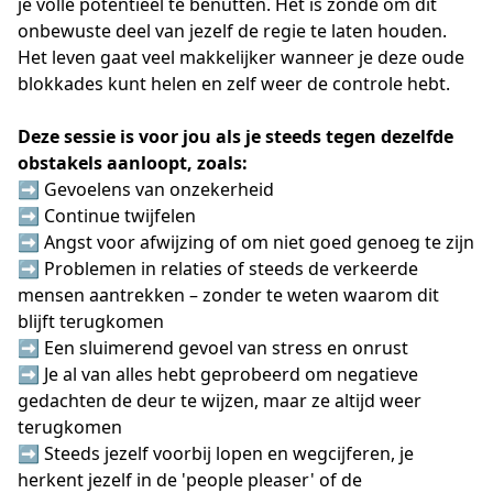
je volle potentieel te benutten. Het is zonde om dit
onbewuste deel van jezelf de regie te laten houden.
Het leven gaat veel makkelijker wanneer je deze oude
blokkades kunt helen en zelf weer de controle hebt.
Deze sessie is voor jou als je steeds tegen dezelfde
obstakels aanloopt, zoals:
➡️ Gevoelens van onzekerheid
➡️ Continue twijfelen
➡️ Angst voor afwijzing of om niet goed genoeg te zijn
➡️ Problemen in relaties of steeds de verkeerde
mensen aantrekken – zonder te weten waarom dit
blijft terugkomen
➡️ Een sluimerend gevoel van stress en onrust
➡️ Je al van alles hebt geprobeerd om negatieve
gedachten de deur te wijzen, maar ze altijd weer
terugkomen
➡️ Steeds jezelf voorbij lopen en wegcijferen, je
herkent jezelf in de 'people pleaser' of de